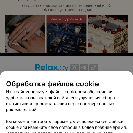
О проекте
Новости проекта
Размещение рекламы
Обработка файлов cookie
Вакансии
Публичный договор
Способы оплаты
Наш сайт использует файлы cookie для обеспечения
Публичный договор по использованию сервиса
удобства пользователей сайта, его улучшения, сбора
«Афиша»
статистики и предоставления персонализированных
Пользовательское соглашение
рекомендаций.
Написать в поддержку
Вы можете настроить параметры использования файлов
Связаться по вопросам сотрудничества
cookie или изменить свое согласие в более позднее время.
Написать руководителю relax.by